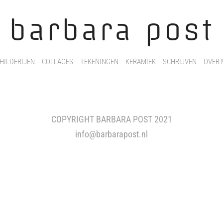
barbara post
HILDERIJEN
COLLAGES
TEKENINGEN
KERAMIEK
SCHRIJVEN
OVER 
COPYRIGHT BARBARA POST 2021
info@barbarapost.nl